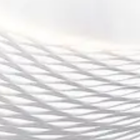
运动嘉年华和亲子运动会，促进邻里交流与互
动，让运动成为社区生活的重要组成部分。
在社区层面，喜彩体育推动“运动+公益”理念，通
过慈善跑、环保健步走等活动，让运动不仅有益
健康，还能产生社会价值。这种模式增强了公众
参与感和社会责任感，推动健康生活理念深入人
心。
188金宝博
此外，喜彩体育积极关注心理健康，通过运动减
压、团队合作项目和心理辅导课程，帮助社区居
民缓解压力、保持积极心态。运动不仅改善了身
体素质，更丰富了居民的精神生活，实现身心健
康的双重提升。
总结：