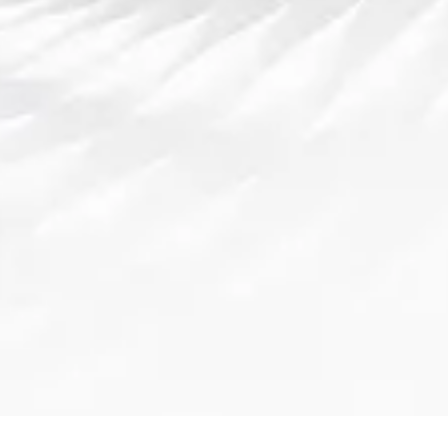
最终，NBA联盟的竞争态势，除了各队球员的个
人表现和战术选择，还需要依赖于球队管理层的
决策和对未来发展趋势的把握。在充满变数的赛
季中，任何一支球队都可能成为黑马，突破强队
的包围。因此，未来的NBA将更加注重细节和多
样化的打法，令每一场比赛都充满了未知和惊
喜。
总结：
通过本篇文章的分析，我们可以看到，最新的
NBA赛季中的焦点比赛赛果，不仅影响了联盟的
排名，还让各队在未来的季后赛中面临不同的挑
战与机遇。球员的个人表现、战术调整以及球队
适应能力，都是决定赛季成败的重要因素。随着