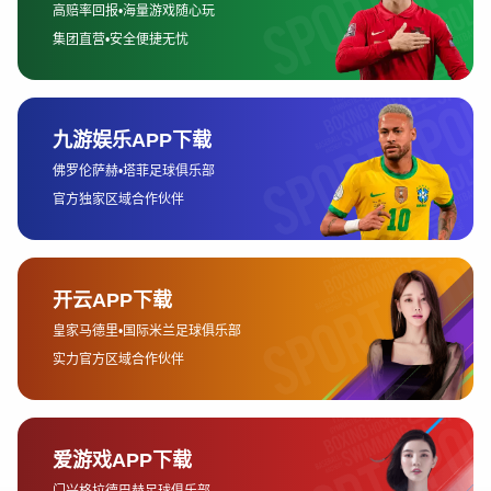
场胜利让湖人稳住了西部前四的位置，而勇士的
失利则让他们跌出了季后赛前八。赛季进入尾声
时，西部的竞争态势变得愈发紧张，任何一场失
利都可能决定最终的季后赛命运。
更值得注意的是，这些焦点对决的赛果不仅改变
了球队的季后赛席位，也在某种程度上决定了球
队的战略方向。例如，某些球队可能会根据最新
的排名调整他们的阵容深度，尝试更多的战术变
化，以应对即将到来的强敌。这些比赛的结果，
直接影响了每支球队的季后赛预期和备战策略。
188金宝博
2、球员表现对球队命运的决定性影响
在这些焦点对决中，球员的个人表现常常是决定
胜负的关键因素。比如，詹姆斯在湖人和勇士的
比赛中发挥了领袖作用，他不仅贡献了高得分，