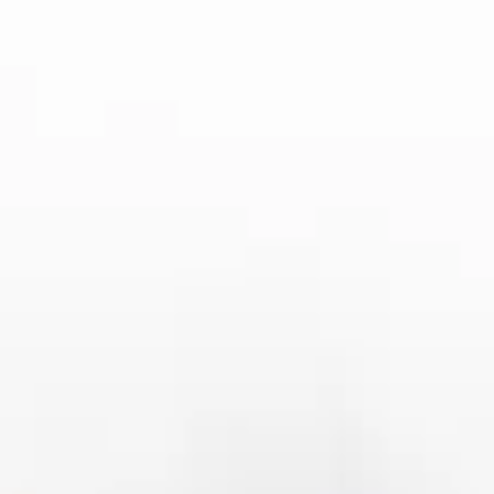
和实际成绩之间产生了差距。例如，某些球队在
拥有明星球员的情况下，依然未能如期进入季后
赛，这与球员的伤病和状态息息相关。反之，一
些缺乏明星球员的球队凭借集体的发挥，也能在
比赛中打出惊艳的表现，影响到联盟格局的变
化。
3、战术调整与球队适应能力的关键作
用
除了球员个人表现之外，球队的战术调整和适应
能力同样是影响比赛结果的关键因素。以近日的
洛杉矶快船与凤凰城太阳的比赛为例，快船通过
在防守端的强硬表现，成功限制了太阳核心球员
杜兰特的得分，最终拿下了比赛。这场比赛不仅
展示了快船在防守端的战术执行力，也凸显了球
队在关键时刻调整战术的能力。战术上的灵活
性，往往能帮助球队在季后赛竞争中占得先机。