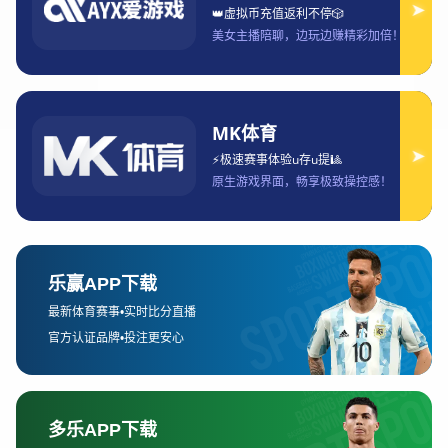
可能的走向。
1、焦点比赛赛果对球队格局的影响
近期的几场焦点对决，特别是东西部顶尖球队之
间的较量，直接引发了球队在排名和战绩上的巨
大波动。比如，东部的布鲁克林篮网与迈阿密热
火的交锋，篮网凭借一场大胜稳住了季后赛的席
位，而热火的失利则让他们的排名出现了下滑。
这一结果不仅影响了两队的战绩，也对东部的竞
争格局产生了重要影响，尤其是关于东部前四的
位置争夺。多支球队的胜负变化，让原本稳居前
四的球队们感受到了强烈的压力。
此外，西部的强队之间也是火花四溅。洛杉矶湖
人对阵金州勇士的比赛，湖人凭借强大的阵容深
度和詹姆斯的关键表现，成功扭转了局势，不仅
赢得比赛，还极大地影响了西部排名的格局。这