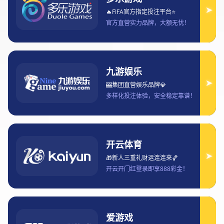
最新NBA比分速递 多场焦点对决赛果
出炉引热议联盟格局再起波澜
2026-02-24 21:26:44
195
文章摘要：近日，NBA赛季的多场焦点对决纷纷
落下帷幕，引发了广泛的热议。比赛结果不仅震
动了联盟内部的格局，也让球迷们对于未来赛季
充满了更多期待。从东部到西部的强队激战到最
后，联盟内的竞争愈发激烈，球队的排名和季后
赛席位出现了颠覆性的变化。各队球员的表现、
战术调整以及一些关键时刻的战果，都直接影响
了联盟的整体氛围与未来走向。在这篇文章中，
我们将从四个方面详细分析这些比赛结果对NBA
联盟格局的深远影响，包括：焦点比赛赛果带来
的球队变化、球员个人表现对球队命运的影响、
战术调整对比赛结果的决定性作用，以及联盟竞
争态势的未来发展。通过这些分析，我们将更清
晰地看到NBA格局再起波澜的原因，并预测未来