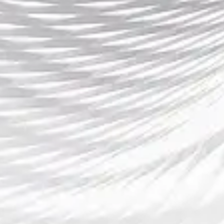
可以在比赛过程中实时获取大量的环境数据、玩
家行为数据以及观众反馈数据，进而对赛事进行
更加精准的优化。
然而，电竞赛事数据分析也面临着一系列挑战。
首先，数据的准确性和完整性仍然是一个问题，
尤其是在高强度的比赛过程中，数据记录可能会
存在一定的误差。其次，如何将数据转化为有效
的战术决策，也是数据分析中的一个难题。尽管
现有技术能够为战队提供大量数据，但如何基于
数据给出具体可执行的战术指导，还需要进一步
的研究与探索。
此外，随着电竞赛事的全球化发展，不同地区、
不同文化背景下的选手和战队在比赛中可能展现
出不同的特征，如何处理这些变量，也是未来数
据分析中的一大挑战。面对这些问题，未来的电
竞赛事数据分析将更加注重数据的多维性和复杂