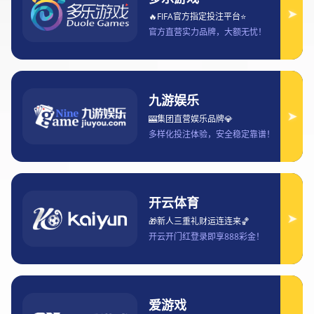
2025-10-11 17:17:47
255
随着电子竞技行业的飞速发展，电竞赛事成为了
全球范围内备受关注的竞技领域。而电竞赛事中
的数据统计与趋势预测逐渐成为分析比赛结果、
提升战术水平以及优化游戏策略的核心工具。通
过深入分析赛事数据，研究人员可以从中发现潜
在的规律和趋势，进而为电竞战队和玩家提供精
准的决策支持。本文将围绕电竞赛事数据统计分
析与趋势预测的深度研究与应用展开探讨，从多
个维度剖析如何通过数据为电竞赛事带来深远影
响。首先，本文将介绍电竞赛事数据的基本构成
与采集方法；其次，探讨数据分析在电竞战术优
化中的应用；然后，分析趋势预测在电竞赛事中
的作用与实际案例；最后，讨论未来电竞赛事数
据统计与趋势预测的前景与挑战。通过全面的研
究，本文旨在为电竞行业的从业者和研究者提供