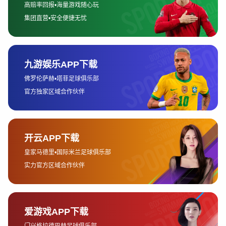
标注和深度挖掘，为分析提供更多维度的数据支
持。
这些数据不仅反映了选手的个人表现，也可以揭
示出团队合作的效果以及战术执行的优劣。通过
对数据的全面统计，可以从整体上评估战队的实
力和潜在的弱点，为后续的比赛策略制定提供依
据。
2、数据分析在电竞战术优化中的应用
数据分析在电竞赛事中的应用最直接的体现就是
战术的优化。在高水平的电竞比赛中，每一个小
的操作失误或战术决策都可能影响最终的结果，
因此数据分析成为了团队战术调整的关键手段。
通过对比赛数据的深度分析，战队可以识别出各
类关键因素，如胜利条件、对手战术的弱点、自
己团队的优势等。