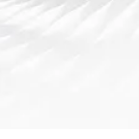
性。
总结：
188金宝博
本文从四个方面对电竞赛事数据统计分析与趋势
预测的深度研究与应用进行了详细探讨，首先介
绍了电竞赛事数据的采集和基本构成，其次分析
了数据分析在电竞战术优化中的应用，接着探讨
了趋势预测在电竞赛事中的实际作用，最后展望
了数据分析在电竞赛事中的未来发展与挑战。随
着技术的不断进步，数据分析将为电竞产业带来
更多变革与创新。
尽管当前电竞赛事的数据分析和趋势预测仍面临
诸多挑战，但其发展潜力巨大。未来，随着数据
采集精度的提升和人工智能技术的广泛应用，电
竞赛事的数据分析将为选手、战队以及观众提供