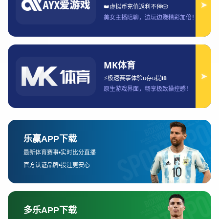
有价值的见解。
1、电竞赛事数据采集与基本构成
电竞赛事数据的采集是数据分析和趋势预测的基
础。通常，电竞赛事数据来源于比赛中每个选手
的操作数据、团队策略执行、以及比赛过程中的
实时表现。常见的赛事数据包括选手的击杀、死
亡、助攻、经济情况、技能使用频率等。同时，
比赛环境的变化、地图的控制、击杀时间点等也
是不可忽视的重要数据。
在电竞赛事中，数据采集通常依赖于游戏自带的
统计系统、专门的第三方数据采集工具以及直播
平台的技术支持。通过实时监控和自动记录，赛
事数据能够高效而精准地捕捉选手和战队的表
现。此外，随着技术的进步，许多高水平赛事还
通过人工智能和机器学习算法，对数据进行智能