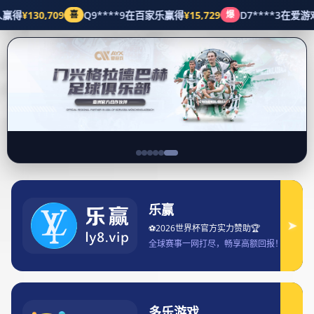
足球赛事
Home
电竞赛事数据统计分析与趋势预测的深度研究与应用探讨
电竞赛事数据统计分析与趋势预测的
深度研究与应用探讨