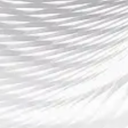
然而，平台也存在一些不足之处。首先，由于平
台采用了实时真人荷官进行游戏，可能会受到网
络延迟的影响，部分玩家在高峰时段可能会遇到
卡顿的现象。其次，虽然平台支持多种支付方
式，但部分国家或地区的玩家可能无法使用某些
支付工具，导致资金的存取出现不便。
总结：
AG百家乐试玩平台是一款功能强大且玩法丰富的
线上百家乐游戏，它凭借着高质量的游戏体验和
丰富的娱乐内容吸引了大量玩家。通过对平台基
础功能、游戏规则与玩法、投注策略以及平台优
势与不足的分析，本文为玩家提供了全面的评测
和技巧指导。玩家在参与AG百家乐游戏时，应充
分理解平台的各项功能，并结合适合的投注策略
来提高自己的游戏体验和获胜机会。