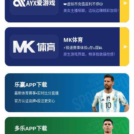
在购票前，建议提前规划好自己感兴趣的比赛和
座位要求，以免错失购票良机。同时，在官方渠
道购票是最安全可靠的方式，可避免购买假票或
高价票的风险。
另外，在选择门票时还要关注比赛场馆的位置和
座位视野，尽量选择靠近场地中心的位置以获得
更好的观赛体验。
2、购票流程和注意事项
购票流程相对复杂，需提前了解官方售票网站或
合作渠道的购票流程，包括注册账号、选择比
赛、选座购票、付款等步骤。务必注意购票时
间，以确保能及时抢购到心仪的门票。
在购票过程中，务必保护个人信息安全，避免泄
露银行卡等重要信息。同时，要警惕假冒网站或