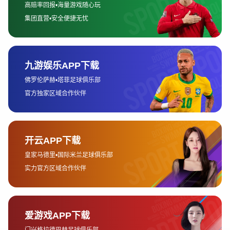
中间商的诈骗行为，以免受到经济损失。
购票完成后，务必核对门票信息和观赛时间，提
前打印或下载电子票，并收藏好以备入场检票使
用。
3、门票价格和预算管理
门票价格因比赛场次和座位位置而异，价格波动
较大。在购票前需制定明确的预算，根据个人经
济承受能力选择合适的门票种类。
除了门票价格，还需考虑观赛前后的额外费用，
如交通、食宿、纪念品等，以免超出预算影响整
体观赛体验。
在门票购买过程中，可关注官方发布的优惠活动
和套票组合，有时候可以获得一些折扣或额外福