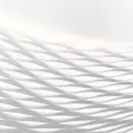
Website
*
Comment
*
发表评论