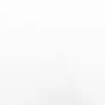
流程和注意事项，合理管理门票价格和预算，以
及遵守观赛小贴士，可以帮助观众更好地规划和
享受欧洲杯观赛之旅。祝愿每位观众在比赛中度
过愉快的时光！
188BET168平台
发表评论
Name
*
E-mail Address
*