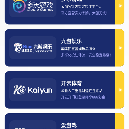
2025-09-01 16:40:39
122
在这篇文章中，将详细探讨欧洲杯观赛门票购买
指南，以帮助观众更好地准备和规划自己的观赛
之旅。首先将介绍如何选择合适的比赛场次和门
票种类，接着会详细解释购票流程和注意事项。
然后将探讨门票价格和预算管理的建议，最后将
提供一些实用的观赛小贴士。通过全面的指南，
希望读者能够更轻松地享受到欧洲杯的精彩比
赛。
1、比赛场次和门票选择
在欧洲杯期间，比赛场次繁多，门票种类也各
异。首先要根据个人喜好和预算选择关注的比
赛，可以是小组赛、淘汰赛或决赛。同时要注意
门票种类，包括普通票、包厢票和VIP票，选购前
需了解各类票的观赛体验和价格区别。