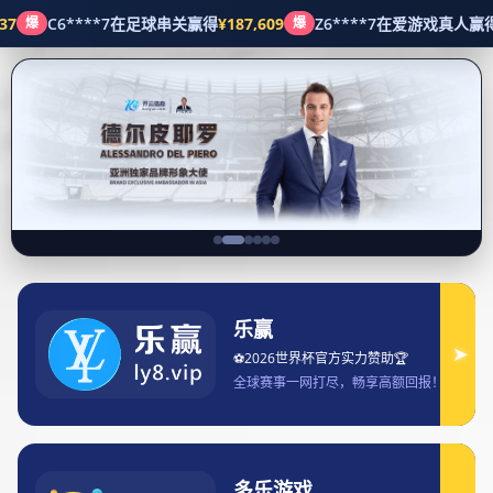
足球赛事
Home
欧洲杯观赛门票购买指南
欧洲杯观赛门票购买指南