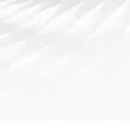
等服务，还通过智能数据分析、广告营销等手
段，为合作伙伴提供商业价值的提升。
特别是在数字化营销方面，万博体育（HK）为品
牌和赞助商提供了精准的广告投放平台。通过大
数据分析，平台能够帮助品牌了解用户的偏好和
需求，从而制定更具针对性的营销策略。这种基
于数字化技术的营销手段，不仅提升了广告的投
放效果，也为品牌和赞助商带来了更多的商业机
会。
此外，万博体育（HK）还积极推动数字货币和区
块链技术的应用，探索体育产业数字资产的未来
发展。通过区块链技术，平台能够实现更加安全
透明的交易和支付流程，同时也为用户提供了更
多的投资和资产管理选择。这些新技术的引入，
进一步增强了万博体育（HK）在全球体育产业中
的影响力，并推动了整个行业的数字化转型。