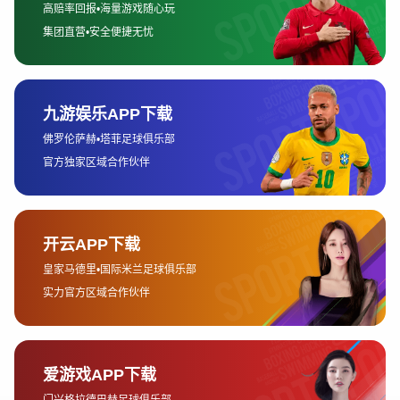
此外，人工智能技术的应用也使得万博体育
（HK）能够实现实时数据分析和赛事预测。通过
深度学习和数据挖掘，万博体育（HK）能够准确
预测赛事的走势，为用户提供更具参考价值的数
据支持。尤其在体育博彩环节，AI技术的加入能
够帮助平台实现更加精准的赔率设定，提升用户
的投注体验。同时，AI的辅助也使得平台运营的
智能化程度大大提升，进一步优化了用户体验。
除了传统的数据分析和智能推荐，万博体育
（HK）还在增强现实（AR）和虚拟现实（VR）
等前沿技术方面进行探索。这些技术的引入不仅
提升了体育赛事的沉浸感，还为用户提供了全新
的观看体验。例如，通过VR技术，用户可以身临