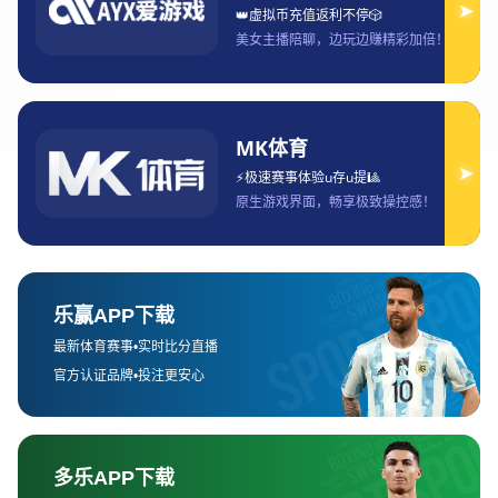
球用户的关注；最后，我们将探讨万博体育
（HK）在体育产业生态圈中的角色与影响，如何
与体育品牌、赛事组织等合作，推动数字化体育
产业链的升级。本文将结合这些内容，深入分析
万博体育（HK）在未来数字化体育行业中的领导
地位及其战略远见。
1、技术创新引领体育娱乐平台发展
万博体育（HK）作为一家数字化体育娱乐平台，
其核心竞争力之一便是不断进行技术创新。随着
人工智能、大数据等技术的快速发展，万博体育
（HK）早已在这些领域进行了深入布局。通过大
数据分析，平台能够精准把握用户偏好和行为习
惯，进而提供个性化的推荐服务。例如，用户在
选择观看某项赛事时，系统会根据其历史观看记
录和兴趣点进行智能推荐，从而提升用户的使用
体验。