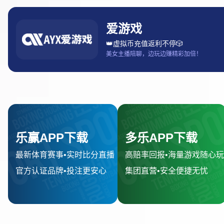
1、发展现状解析
沙巴体育作为一个新兴的综合体育平台，
的赛事信息发布，到如今涵盖直播、数据
断完善自身功能，以适应现代体育用户的
平台在内容覆盖上极具广度，不仅关注足
电竞等细分领域。这种多元化策略使其能
短时间内快速积累口碑和影响力。
在用户体验方面，沙巴体育注重界面简洁
行为数据的分析，平台能够智能推送关注
率。
2、赛事动态报道
沙巴体育在赛事报道方面拥有显著优势。
新闻动态，确保用户能够第一时间获取最
事的精彩瞬间，报道都做到细致入微。