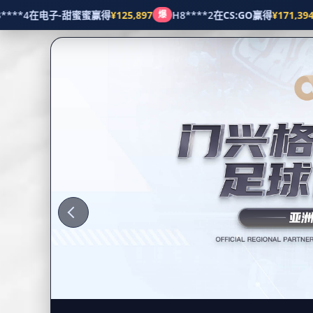
海口市哈熊教452号
+13594780365
feathery