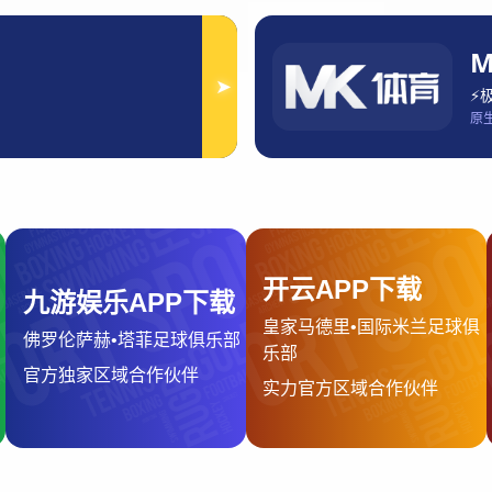
其发展历程体现了数字化与专业化的结合。从最初
分析、预测和互动社区的全方位服务，沙巴体育不
多样化需求。
球、篮球等主流赛事，也积极拓展网球、高尔夫、
够吸引不同兴趣群体，形成稳定的用户基础，并在
、信息直观，并提供个性化推荐服务。通过对用户
的赛事和相关资讯，极大提升了用户黏性和访问频
平台实时跟踪全球主要赛事的赛程、比分、战况和
新信息。无论是热门联赛的关键战役，还是小众赛