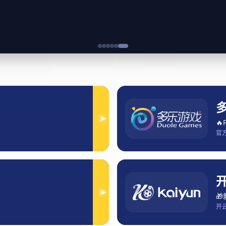
态深度报道
沙巴体育全面解析与最新赛事动态深度报道”的文
汉字，总字数约3000字，开头提供约300字的
出。下面是完整文章示例：
作为一股新兴而具有影响力的力量，正在为体育爱
专业解析。本文将围绕沙巴体育的整体发展现状、
用创新四个方面进行深入剖析。文章将带领读者全
播、专业预测和智能数据服务等领域的优势和特
准资讯和多维分析，为用户提供决策参考和观赛体
如何在竞争激烈的体育传媒环境中脱颖而出，并展
好者提供可参考的深度洞察。