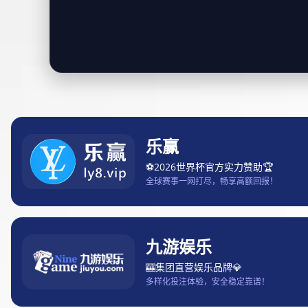
沙巴体育全面解析与最新赛事动
2026-05-21 13:29:44
102
明白了！我将根据你的要求，写一篇围绕“
章，控制段落均衡，每个小标题不超过10个
摘要，并严格按照你提供的HTML样式输
---
随着全球体育产业的蓬勃发展，沙巴体育
好者提供前沿、精准的赛事资讯和全面的
赛事动态报道、数据分析能力以及技术应
面了解沙巴体育在体育信息传播、赛事直
色，同时展示其在最新赛事中如何通过精
验。通过系统阐述，我们将揭示沙巴体育
望其未来发展趋势，为体育行业和广大爱