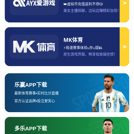
一、健康理念创新引领发展
昇得源体育始终将健康理念创新作为企业发展的
核心驱动力。在传统体育健身模式逐渐难以满足
多样化需求的当下，其率先提出“全周期健康管
理”理念，将运动从单一的锻炼行为升级为贯穿生
活全过程的健康管理方式。这一理念不仅强调身
体机能的提升，更关注心理状态、生活习惯与社
会互动的协同发展。
在理念推广过程中，昇得源体育注重将科学知识
与大众认知相结合，通过多种形式普及运动健康
知识。例如，通过线上内容平台发布专业指导课
程、健康科普文章，使不同年龄层的人群都能轻
松获取科学健身方法，从而降低运动门槛，提升
参与意愿。
此外，该企业还积极倡导“主动健康”理念，鼓励