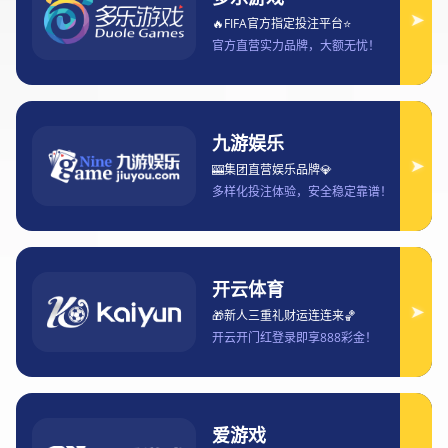
2026-05-14 05:52:46
110
在全民健康意识不断提升与健康中国战略持续推
进的背景下，体育产业正逐步成为引领新时代生
活方式的重要力量。昇得源体育以创新理念与多
元实践为驱动，积极探索全民健身与健康生活深
度融合的发展路径，不仅推动了体育服务的普及
与升级，也为社会大众提供了更加科学、便捷和
可持续的健康解决方案。本文围绕昇得源体育在
新时代背景下的实践与探索，从理念引领、产品
创新、服务体系构建以及社会价值实现四个方面
展开系统分析，全面呈现其如何通过整合资源、
优化体验与强化科技赋能，构建全民参与、全龄
覆盖、全域联动的健康生态，助力人们实现从“被
动健身”向“主动健康”的转变，推动形成更加科
学、文明与高质量的生活方式。