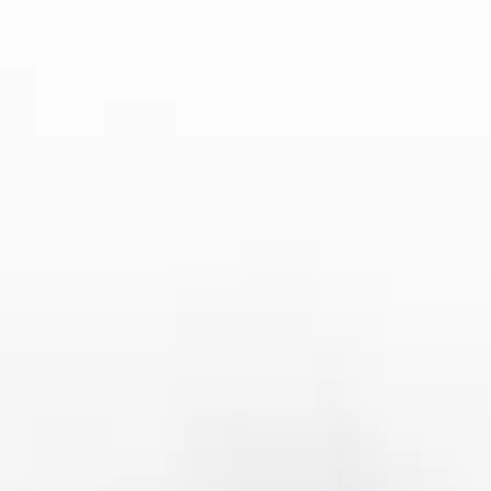
除了技术层面的安全保障外，365bet平台还会定
期对其软件系统进行安全性检测，及时修复任何
可能存在的漏洞。这种持续的安全维护措施，不
仅提升了平台的安全性，也增强了用户的信任
感。在平台上，玩家可以放心享受体育娱乐的同
时，确保个人信息和资金的安全。
3、优化用户体验的设计与功能
优秀的体育娱乐平台不仅需要具备良好的安全
性，还需要通过一系列的设计和功能优化，为用
户提供无缝的娱乐体验。365bet平台深知这一
点，因此在用户界面和功能设计方面做了大量的
优化。首先，平台采用简洁明了的界面布局，使
用户能够迅速找到自己需要的内容。无论是赛事
选择、赔率查看，还是账户管理，都能在几个简
单的步骤中完成，大大提升了用户的操作效率。