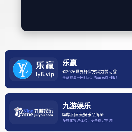
欧洲杯稳定直播平台全面解析畅
2026-01-21 13:31:45
198
欧洲杯作为全球最具影响力的足球赛事之
题。随着网络技术、音视频技术以及互动
看比赛”向“沉浸式观赛体验”全面进化。
实时互动体验升级”为中心，从平台稳定
及用户服务生态升级四个方面进行系统阐
术优化与产品设计创新，为球迷带来更流
展现直播平台在内容呈现、互动玩法和服
杯直播体验背后的技术逻辑与发展趋势，
验。
1、平台稳定保障体系
欧洲杯赛事周期集中、观赛人数巨大，这
台通常通过分布式服务器架构，将观赛流