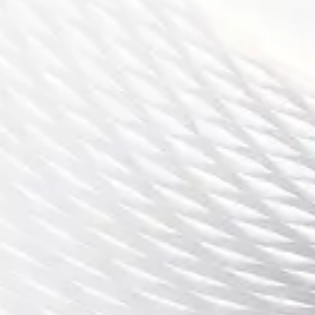
发表评论
Name
*
E-mail Address
Comment
*
发表评论