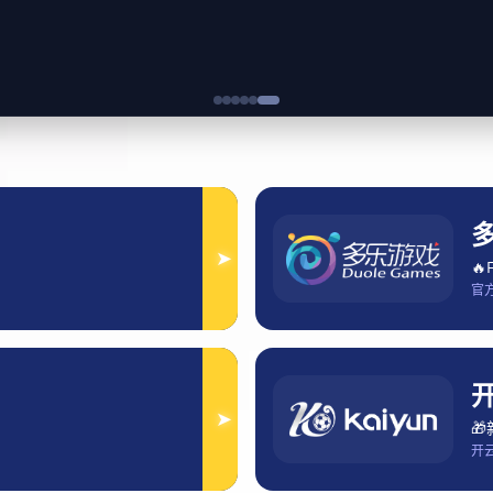
享高清赛事实时互动体验升级
一，其直播体验早已成为广大球迷关注的核心话
产品的持续升级，欧洲杯稳定直播平台正在从“能
本文以“欧洲杯稳定直播平台全面解析畅享高清赛事
性保障、高清直播技术革新、实时互动体验创新以
述。文章将深入解析稳定直播平台如何通过底层技
畅、更清晰、更具参与感的观赛体验。同时，也将
务体系上的整体升级路径，帮助读者全面理解欧洲
从而真正实现随时随地、畅享欧洲杯的极致观赛体
对直播平台的稳定性提出了极高要求。稳定直播平
量合理分流到不同节点，避免单点拥堵造成卡顿或