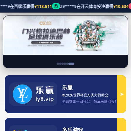
公司动态
Home
2025欧冠决赛门票价格全解析及购买攻略
2025欧冠决赛门票价格全解析及购买
攻略