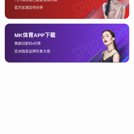
3、影响门票价格的因素
除了比赛举办地和座位的不同外，还有一些其他
因素会影响2025欧冠决赛门票的价格。例如，参
赛球队的影响力就是一个不可忽视的因素。如果
决赛的两支球队是全球知名的豪门俱乐部，那么
门票的价格势必会有所上涨。大牌球队的粉丝群
体庞大，需求量自然增大，导致票价推高。
此外，比赛的举办时间也是影响价格的一个重要
因素。如果比赛恰逢假期或者特别的纪念日，很
多球迷会选择利用假期前往现场观看，这也会导
致门票需求激增，从而推高价格。球迷们在购票
前需要密切关注比赛的时间安排，并尽早进行准
备。
此外，欧冠决赛的历史性意义也会影响票价。每
年的欧冠决赛都可能会成为历史的经典之战。如
果某一年的决赛有潜力成为历史性对决，门票的