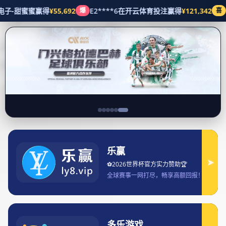
公司动态
Home
德甲赛季表现最出色球员盘点 谁将成为新一代足坛巨星
德甲赛季表现最出色球员盘点 谁将成
为新一代足坛巨星