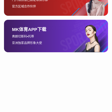
高速状态下轻松完成精准的传球或射门。他的脚
下技术非常细腻，能够应对各种复杂的场上局
面，使得他在比赛中成为对方防线的噩梦。
相比之下，莱比锡红牛的安赫尔·戈麦斯则是一位
更加灵活且具有爆发力的球员。他的技术特点在
于强大的脚下功夫和灵活的转身。戈麦斯的盘带
技术在德甲赛场上十分出色，他能够快速突破对
方防线，并且具备极强的杀伤力。此外，戈麦斯
的视野和传球能力也十分出色，在助攻方面展现
了相当高的水平，这使得他成为了莱比锡进攻端
的重要一环。
此外，弗赖堡的中场球员霍夫曼则是一名攻守兼
备的全能型球员。他的技术特点在于极强的防守
意识和高效的传球能力，能够在比赛中起到连接
攻防的枢纽作用。霍夫曼不仅在进攻端贡献了多
个关键助攻，而且在防守端也展现了出色的拦截