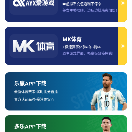
的中场球员，在本赛季的表现几乎超越了所有人
的预期，展现了成熟的技术和敏锐的比赛嗅觉。
作为一名进攻型中场，穆夏拉不仅在进攻端贡献
了关键的进球和助攻，而且在比赛中显示出了极
强的控场能力，这使得他成为了拜仁阵中的核心
之一。
此外，沃尔夫斯堡的年轻前锋瓦格霍恩也成为本
赛季德甲赛场的亮点。瓦格霍恩虽然身高1.94
米，但他的速度和灵活性让他在对抗中占据了巨
大的优势，尤其在空中球的争夺上，他几乎无可
匹敌。在本赛季的多个关键比赛中，他凭借自己
出色的头球技术帮助球队取得了至关重要的胜
利。可以预见，随着年龄的增长，瓦格霍恩将进