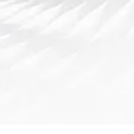
成为一名顶级的前锋。在未来的欧洲赛场上，他
的强大头球能力和出色的战术执行力可能会使他
成为其他俱乐部争抢的对象。
总结：
本赛季德甲联赛涌现出了不少年轻球员，他们在
技术、心态、领导力等各方面的表现均十分出
色。随着这些球员的不断成长和经验的积累，他
们有潜力成为未来足坛的巨星。萨内、戈麦斯、
穆夏拉等球员已经在欧洲赛场上崭露头角，未来
的德甲以及整个欧洲足坛，将会迎来更多来自这
些新星的精彩表现。
德甲作为一项充满竞争的顶级联赛，一直以来都
是年轻球员崭露头角的重要平台。未来的几年
里，这些新兴的足坛巨星将继续在德甲赛场和欧
洲赛场上演精彩的对决，成就更多的传奇故事。